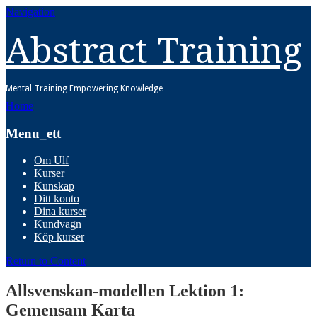
Navigation
Abstract Training
Mental Training Empowering Knowledge
Home
Menu_ett
Om Ulf
Kurser
Kunskap
Ditt konto
Dina kurser
Kundvagn
Köp kurser
Return to Content
Allsvenskan-modellen Lektion 1:
Gemensam Karta