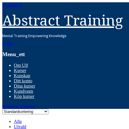
Navigation
Abstract Training
Mental Training Empowering Knowledge
Home
Menu_ett
Om Ulf
Kurser
Kunskap
Ditt konto
Dina kurser
Kundvagn
Köp kurser
Return to Content
Alla
Utvald