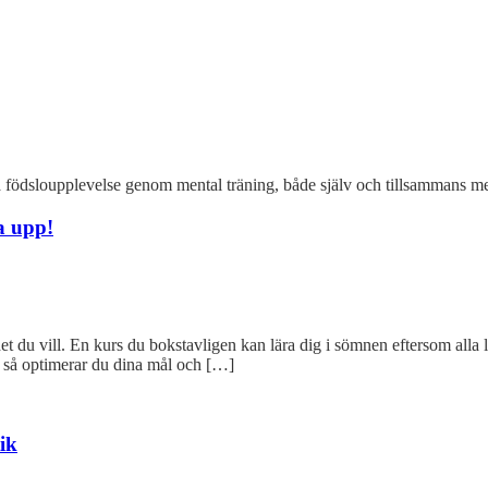
iga födsloupplevelse genom mental träning, både själv och tillsammans m
a upp!
et du vill. En kurs du bokstavligen kan lära dig i sömnen eftersom alla l
ra så optimerar du dina mål och […]
ik